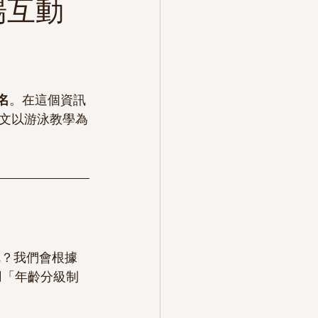
場互動
名
。在這個資訊
文以游泳教學為
呢？我們會根據
用「年齡分級制