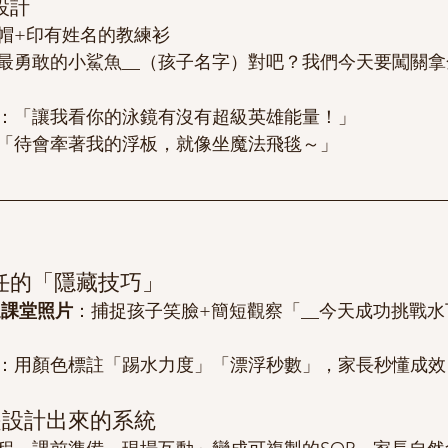
設計
帽+印有姓名的教練衫
最勇敢的小鯊魚__（孩子名字）對吧？我們今天要闖關
：「讓我看你的泳鏡有沒有超級英雄能量！」
「待會牽著我的浮板，就像坐魔法飛毯～」
任的「隱藏技巧」
傳送課堂照片
：捕捉孩子笑臉+簡短觀察「__今天成功挑戰
：用顏色標註「踢水力度」「漂浮秒數」，家長秒懂成效
是設計出來的系統