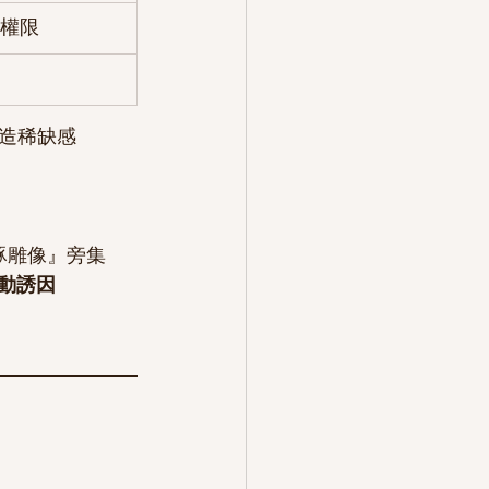
權限
製造稀缺感
豚雕像』旁集
動誘因