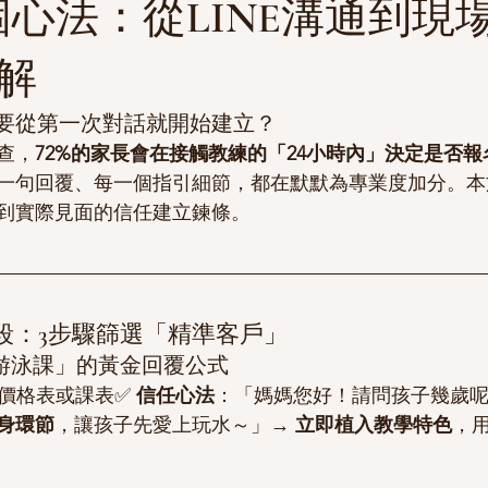
個心法：從LINE溝通到現
解
要從第一次對話就開始建立？
查，
72%的家長會在接觸教練的「24小時內」決定是否報
一句回覆、每一個指引細節，都在默默為專業度加分。本
到實際見面的信任建立鍊條。
階段：3步驟篩選「精準客戶」
名游泳課」的黃金回覆公式
價格表或課表✅ 
信任心法
：「媽媽您好！請問孩子幾歲
身環節
，讓孩子先愛上玩水～」→ 
立即植入教學特色
，