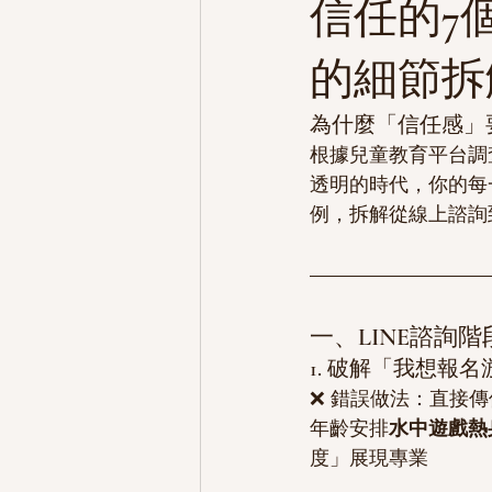
信任的7
的細節拆
為什麼「信任感」
根據兒童教育平台調
透明的時代，你的每
例，拆解從線上諮詢
一、LINE諮詢
1. 破解「我想報
❌ 錯誤做法：直接傳
年齡安排
水中遊戲熱
度」展現專業