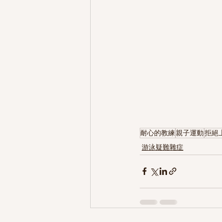
耐心的教練
親子運動
拒絕
游泳疑難雜症