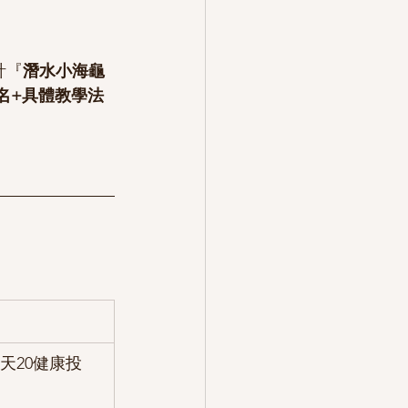
計『
潛水小海龜
名+具體教學法
每天20健康投