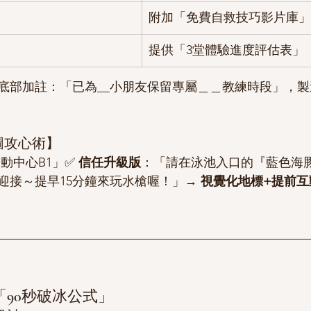
附加「免費自救技巧影片庫」
提供「3堂體驗進度評估表」
底部加註：「已為__小朋友保留專屬＿＿教練時段」，
地圖攻心術】
動中心B1」✅ 
信任升級版
：「請在泳池入口的『藍色海
迎接～提早15分鐘來玩水槍喔！」→ 
視覺化地標+提前互
90秒破冰公式」