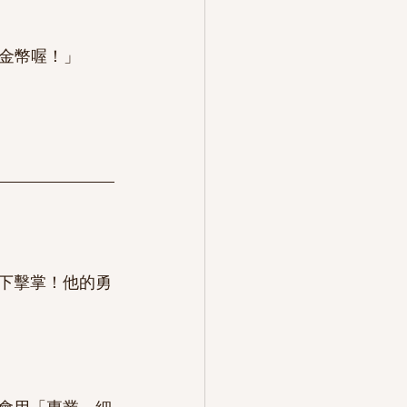
拿金幣喔！」
水下擊掌！他的勇