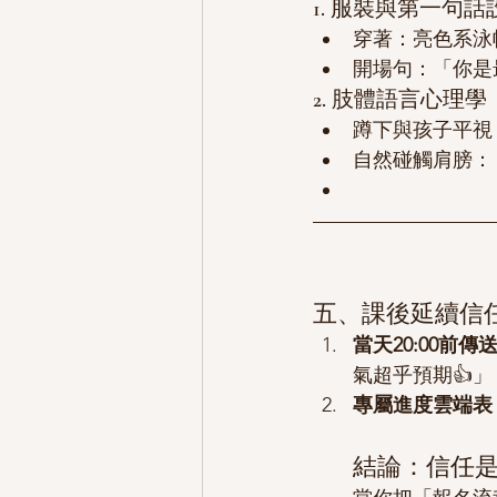
1. 服裝與第一句話
穿著：亮色系泳
開場句：「你是
2. 肢體語言心理學
蹲下與孩子平視
自然碰觸肩膀：
五、課後延續信
當天20:00前
氣超乎預期👍」
專屬進度雲端表
結論：信任