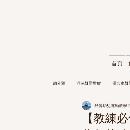
首頁
總分類
游泳疑難雜症
滑步車疑
酷昇幼兒運動教學
【教練必