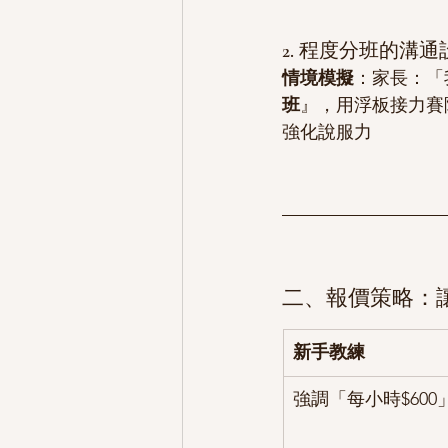
2. 程度分班的溝通
情境模擬
：家長：「
班
』，用浮板接力賽
強化說服力
二、報價策略：
新手教練
強調「每小時$600