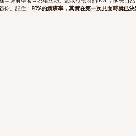
程→課前準備→現場互動」變成可複製的SOP，家長自
義你。記住：
80%的續班率，其實在第一次見面時就已決