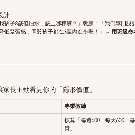
設計
我孩子8歲但怕水，該上哪種班？」教練：「我們專門設
降低緊張感，同齡孩子都在3週內進步喔！」→ 
用班級命
讓家長主動看見你的「隱形價值」
專業教練
」
換算「每週600＝每天600＝
資」