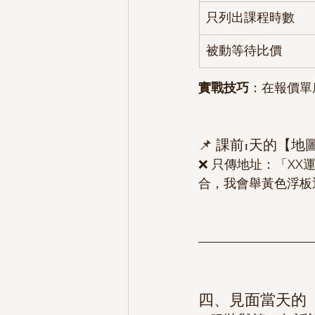
只列出課程時數
被動等待比價
實戰技巧
：在報價單
📌 課前1天的【
❌ 只傳地址：「XX運
合，我會舉黃色浮板
四、見面當天的「