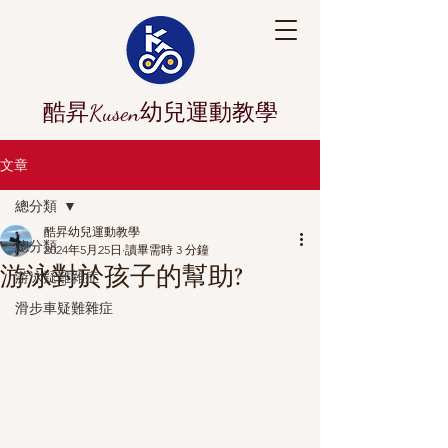
酷昇Kusen幼兒運動教學
文章
總分類
酷昇幼兒運動教學
總分類
2024年5月25日
讀畢需時 3 分鐘
游泳對於孩子的幫助?
游泳疑難雜症
滑步車疑難雜症