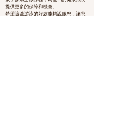
提供更多的保障和機會。
希望這些游泳的好處能夠說服您，讓您
的孩子從小開始接觸這項健康有益的運
動。游泳不僅能讓孩子們擁有更健康的
身體，還能培養他們的各種技能和素
質，為他們的未來奠定堅實的基礎。
查看全部
最新文章