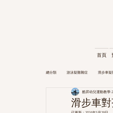
首頁
總分類
游泳疑難雜症
滑步車疑
酷昇幼兒運動教學
滑步車對
已更新：
2024年5月29日