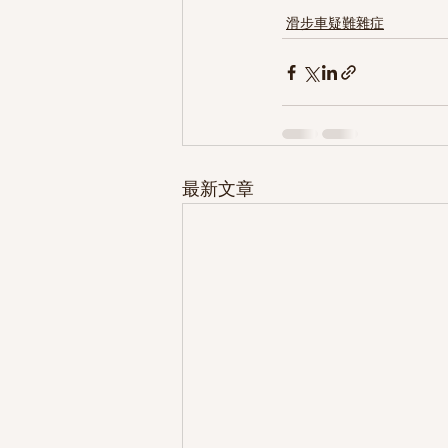
滑步車疑難雜症
最新文章