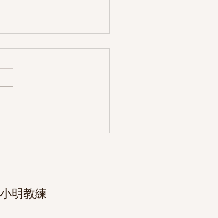
適合成為『滑步車比賽』
『快樂騎乘』？
6 小明教練