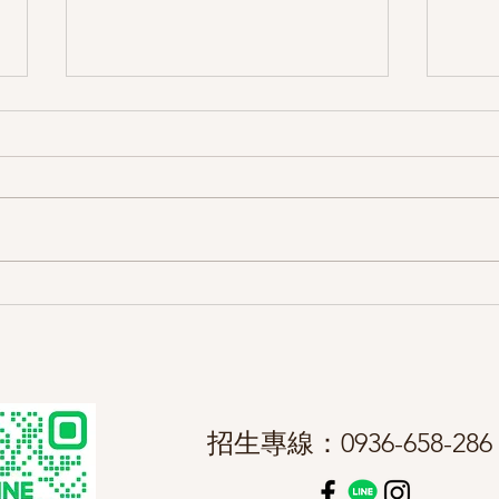
『才藝課程篇』提早帶孩子來
孩子
適應上課環境有什麼好處？可
還是
以減少上課焦慮嗎？
招生專線：0936-658-28