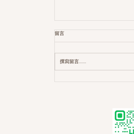
留言
撰寫留言......
【滑步車安全帽選購指南】德
國麥坦Mschatz安全帽推薦：兒
童安全與舒適的首選