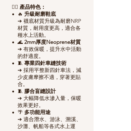
🏄‍♂️
產品特色：
🔥
升級耐磨鞋底
➔ 襪底材質升級為耐磨NRP
材質，耐用度更高，適合各
種水上活動。
🌊
2mm厚度Neoprene材質
➔ 有效保暖，提升水中活動
的舒適度。
🧵
專業四針車縫技術
➔ 採用平整新四針車法，減
少皮膚摩擦不適，穿著更貼
合。
🧵
膠合盲縫設計
➔ 大幅降低水滲入量，保暖
效果更好。
🌴
多功能用途
➔ 適合潛水、游泳、溯溪、
沙灘、帆船等各式水上運