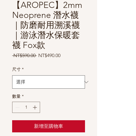
【AROPEC】2mm
Neoprene 潛水襪
｜防磨耐用溯溪襪
｜游泳潛水保暖套
襪 Fox款
一
促
 NT$590.00 
NT$490.00
般
銷
價
價
尺寸
*
格
格
數量
*
新增至購物車