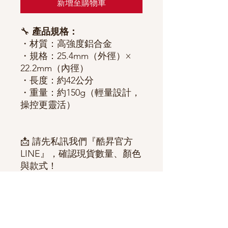
新增至購物車
🔧
產品規格：
・材質：高強度鋁合金
・規格：25.4mm（外徑）×
22.2mm（內徑）
・長度：約42公分
・重量：約150g（輕量設計，
操控更靈活）
📩 請先私訊我們『酷昇官方
LINE』，確認現貨數量、顏色
與款式！
✅ 下單後也請再次與官方LINE
核對訂單內容，確保資訊無誤
喔～
（避免因款式售完或誤會造成
訂單延誤）