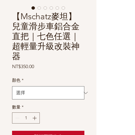
【Mschatz麥坦】
兒童滑步車鋁合金
直把｜七色任選｜
超輕量升級改裝神
器
價
NT$350.00
格
顏色
*
數量
*