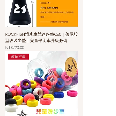
ROCKFISH滑步車競速座墊C60｜翹屁股
型改裝坐墊｜兒童平衡車升級必備
價格
NT$720.00
教練推薦