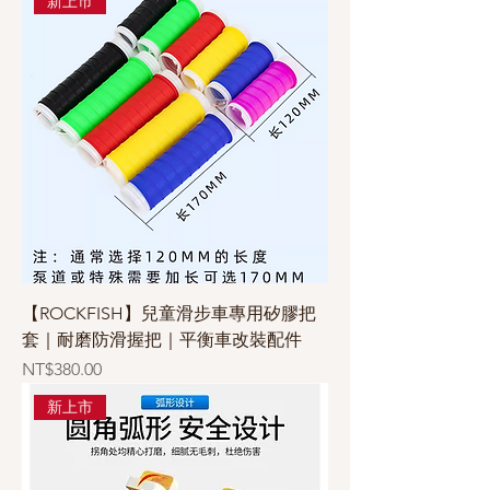
新上市
【ROCKFISH】兒童滑步車專用矽膠把
套｜耐磨防滑握把｜平衡車改裝配件
價格
NT$380.00
新上市