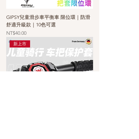
GIPSY兒童滑步車平衡車 限位環｜防滑
舒適升級款｜10色可選
價格
NT$40.00
新上市
德國Mschatz麥坦 龍頭保護套｜滑步車/