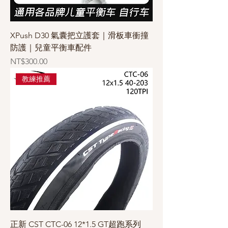
XPush D30 氣囊把立護套｜滑板車衝撞
防護｜兒童平衡車配件
價格
NT$300.00
教練推薦
正新 CST CTC-06 12*1.5 GT超跑系列