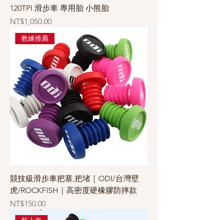
120TPI 滑步車 專用胎 小熊胎
價格
NT$1,050.00
教練推薦
競技級滑步車把塞,把堵｜ODI/台灣壁
虎/ROCKFISH｜高密度硬橡膠防摔款
價格
NT$150.00