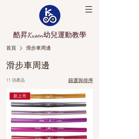
酷昇Kusen幼兒運動教學
首頁
滑步車周邊
滑步車周邊
11 項產品
篩選與排序
新上市