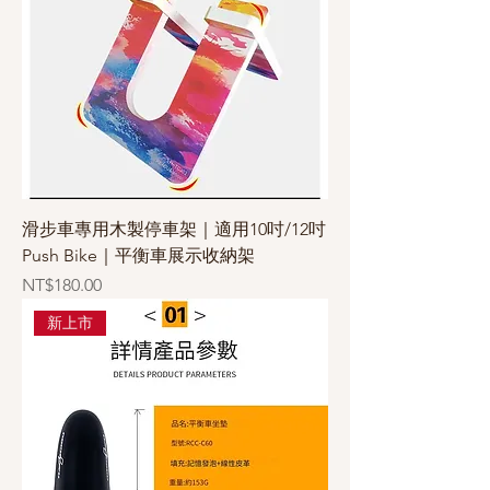
滑步車專用木製停車架｜適用10吋/12吋
Push Bike｜平衡車展示收納架
價格
NT$180.00
新上市