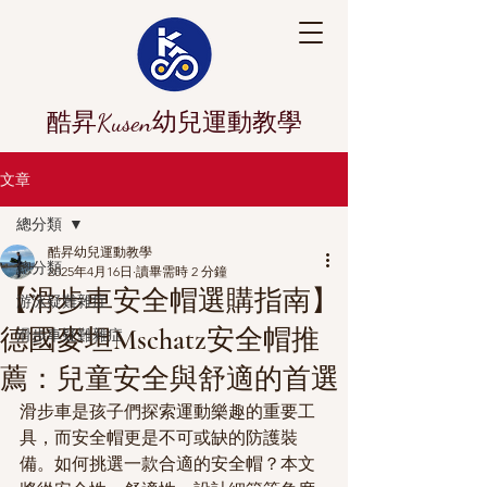
酷昇Kusen幼兒運動教學
文章
總分類
酷昇幼兒運動教學
總分類
2025年4月16日
讀畢需時 2 分鐘
【滑步車安全帽選購指南】
游泳疑難雜症
德國麥坦Mschatz安全帽推
滑步車疑難雜症
薦：兒童安全與舒適的首選
滑步車是孩子們探索運動樂趣的重要工
具，而安全帽更是不可或缺的防護裝
備。如何挑選一款合適的安全帽？本文