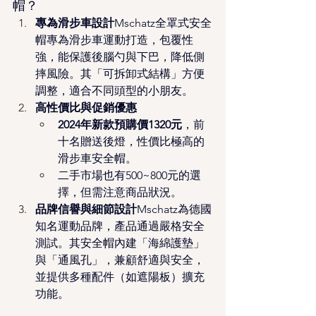
帽？
專為滑步車設計
Mschatz全罩式安全
帽專為滑步車運動打造，包覆性
強，能保護後腦勺與下巴，降低側
摔風險。其「可拆卸式結構」方便
調整，適合不同頭型的小朋友。
高性價比與促銷優惠
2024年新款預購價1320元
，前
十名贈送後燈，性價比極高的
滑步車安全帽。
二手市場也有500~800元的選
擇，但需注意商品狀況。
品牌信譽與細節設計
Mschatz為德國
知名運動品牌，產品通過嚴格安全
測試。其安全帽內建「海綿護墊」
與「通風孔」，兼顧舒適與安全，
並提供多種配件（如遮陽板）擴充
功能。