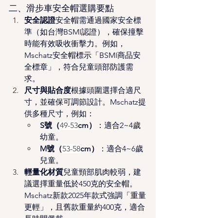
二、滑步車安全帽選購要點 
安全認證
安全帽需通過國家安全標
準（如台灣BSMI認證），確保撞擊
時能有效吸收衝擊力。例如，
Mschatz安全帽標示「BSMI商品安
全標章」，符合兒童頭部防護需
求。
尺寸與貼合度
根據頭圍選擇合適尺
寸，並確保可調節設計。Mschatz提
供多種尺寸，例如：
S號（
49-53
cm）
：適合2~4歲
幼童。
M號（
53-58
cm）
：適合4~6歲
兒童。
輕量化材質
兒童頸部肌肉較弱，建
議選擇重量低於450克的安全帽。
Mschatz新款2025年款式強調「重量
更輕」，且舊款重量約400克，適合