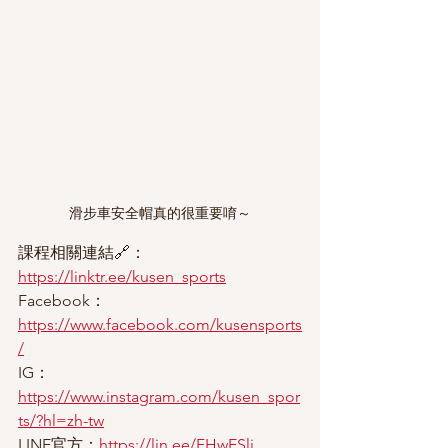
滑步車安全帽真的很重要唷～
課程相關連結🔗：
https://linktr.ee/kusen_sports
Facebook：
https://www.facebook.com/kusensports
/
IG：
https://www.instagram.com/kusen_spor
ts/?hl=zh-tw
LINE官方：
https://lin.ee/FHwESli