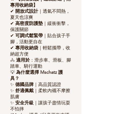
專用收納袋】
✔
開放式設計
｜透氣不悶熱，
夏天也涼爽
✔
高密度防護墊
｜緩衝衝擊，
保護關節
✔
可調式鬆緊帶
｜貼合孩子手
腳，活動更自在
✔
專用收納袋
｜輕鬆攜帶，收
納超方便
🚴
適用於
：滑步車、滑板、腳
踏車、騎行運動
💡
為什麼選擇 Mschatz 護
具？
✨
德國品牌
｜高品質認證
✨
舒適佩戴
｜柔軟內襯不摩擦
肌膚
✨
安全升級
｜讓孩子盡情玩耍
不怕摔