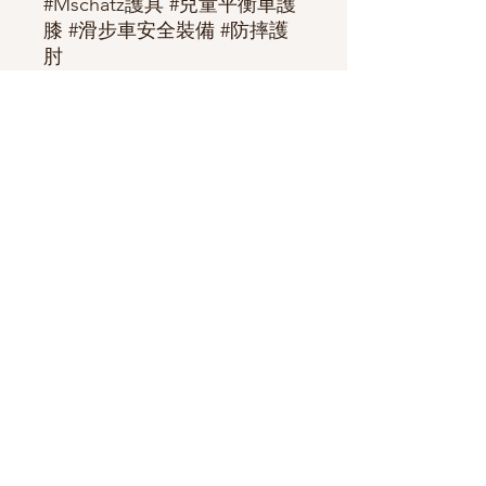
#Mschatz護具 #兒童平衡車護
膝 #滑步車安全裝備 #防摔護
肘
⚠️ 因庫存顏色變動快速，建議
下單前先私訊
官方LINE
確認現
貨、顏色及款式！ ✅ 下單後
也請再次與官方LINE核對訂單
內容，確保資訊正確無誤喔～
感謝您的體諒與配合！