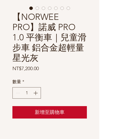
【NORWEE
PRO】諾威 PRO
1.0 平衡車｜兒童滑
步車 鋁合金超輕量
星光灰
價
NT$7,200.00
格
數量
*
新增至購物車