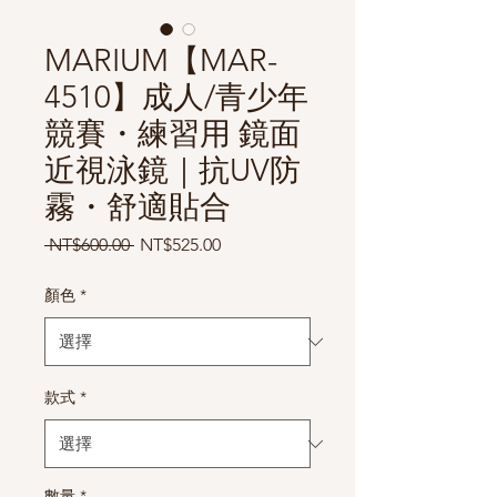
MARIUM【MAR-
4510】成人/青少年
競賽・練習用 鏡面
近視泳鏡｜抗UV防
霧・舒適貼合
一
促
 NT$600.00 
NT$525.00
般
銷
價
價
顏色
*
格
格
款式
*
數量
*