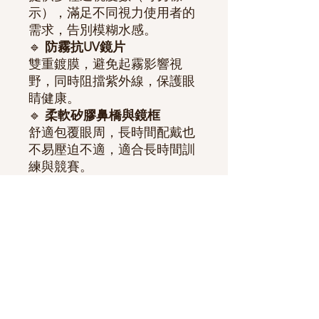
示），滿足不同視力使用者的
需求，告別模糊水感。
🔹
防霧抗UV鏡片
雙重鍍膜，避免起霧影響視
野，同時阻擋紫外線，保護眼
睛健康。
🔹
柔軟矽膠鼻橋與鏡框
舒適包覆眼周，長時間配戴也
不易壓迫不適，適合長時間訓
練與競賽。
🔹
雙帶設計，穩定不滑落
跳水、轉身時依然服貼不易移
位，專為激烈泳姿設計。
📏
型號
：MAR-4510
👦
適用對象
：青少年／成人近
視泳者
🏊
使用情境
：日常練習、游泳
課、校隊訓練、比賽等