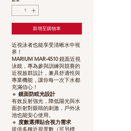
新增至購物車
近視泳者也能享受清晰水中視
界！
MARIUM MAR-4510
鏡面近視
泳鏡，專為參與訓練與競賽的
近視族群設計，兼具舒適性與
專業機能，讓你每一次下水都
充滿信心！
🔹
鏡面防眩光設計
有效反射強光，降低陽光與水
面折射對眼睛的刺激，戶外泳
池也能安心使用。
🔹
度數選擇貼合視力需求
提供多種近視度數（可另標