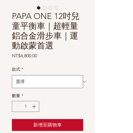
PAPA ONE 12吋兒
童平衡車｜超輕量
鋁合金滑步車｜運
動啟蒙首選
價
NT$4,800.00
格
款式
*
數量
*
新增至購物車