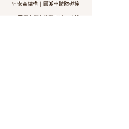
✨ 安全結構｜圓弧車體防碰撞
⚠️ 因庫存顏色變動快速，建議
下單前先私訊
官方LINE
確認現
貨、顏色及款式！
✅ 下單後也請再次與官方LINE
核對訂單內容，確保資訊正確
無誤喔～ 感謝您的體諒與配
合！