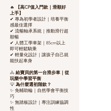
🔥
【高CP值入門款｜滑順好
上手】
✔ 專為初學者設計｜培養平衡
感最佳選擇
✔ 流暢軸承系統｜推動滑行超
順暢
✔ 人體工學車架｜85cm以上
即可輕鬆騎乘
✔ 輕量化設計｜讓孩子自己就
能扶起車身
🚴
給寶貝的第一台滑步車｜從
玩樂中學習平衡
💡
為什麼選初階款？
✨ 免輔助輪｜自然學會平衡技
巧
✨ 無踏板設計｜專注訓練協調
性