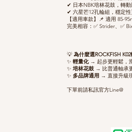
✔ 日本NBK培林花鼓，轉
✔ 六星芒12孔輪組，穩定性
【適用車款】📌 適用 85-9
完美相容：✅ Strider、✅ B
💡
為什麼選ROCKFISH K0
✨
輕量化
→ 起步更輕鬆，
✨
培林花鼓
→ 比普通軸承
✨
多品牌通用
→ 直接升級
下單前請私訊官方Line@