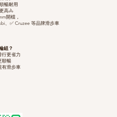
動順暢耐用
更高🚴
5mm開檔，
ixbi、✅ Cruzee 等品牌滑步車
2輪組？
滑行更省力
更順暢
現有滑步車