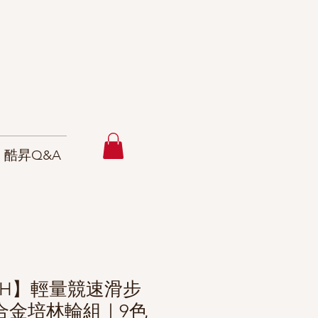
酷昇Q&A
ISH】輕量競速滑步
鋁合金培林輪組｜9色