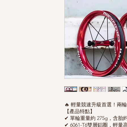
🔥 輕量競速升級首選！兩輪一
【產品特點】
✔ 單輪重量約 275g，含胎約 
✔ 6061-T6雙層鋁圈，輕量