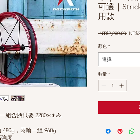
可選｜Stride
用款
一
 NT$2,280.00 
NT$2
般
價
顏色
*
格
選擇
數量
*
組含胎只要 2280∗∗🚴
480g，兩輪一組 960g
高強度