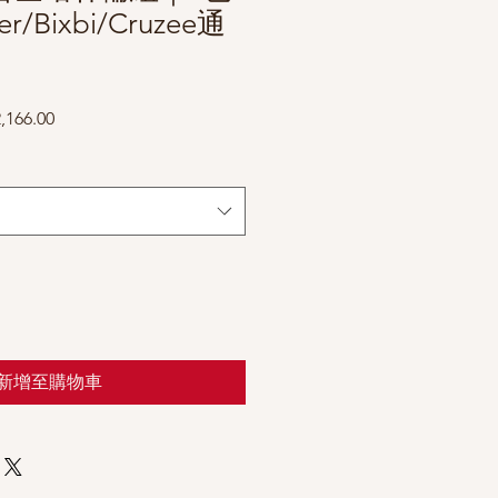
r/Bixbi/Cruzee通
促
,166.00
銷
價
格
新增至購物車