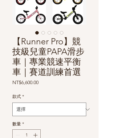
【Runner Pro】競
技級兒童PAPA滑步
車｜專業競速平衡
車｜賽道訓練首選
價
NT$6,600.00
格
款式
*
數量
*