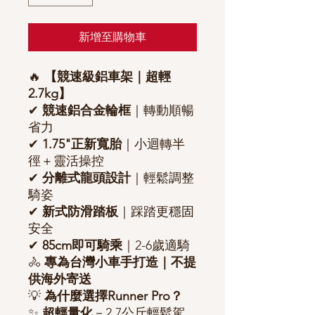
新增至購物車
🔥
【競速級鋁車架｜超輕
2.7kg】
✔
競速鋁合金輪框
｜轉動順暢
省力
✔
1.75"正新寬胎
｜小迴轉半
徑＋靈活操控
✔
分離式龍頭設計
｜輕鬆調整
騎姿
✔
新式防滑踏板
｜踩踏更穩固
安全
✔
85cm即可騎乘
｜2-6歲適騎
🚴
專為台灣小車手打造｜不提
供海外寄送
💡
為什麼選擇Runner Pro？
✨
超輕量化
－2.7公斤輕鬆駕