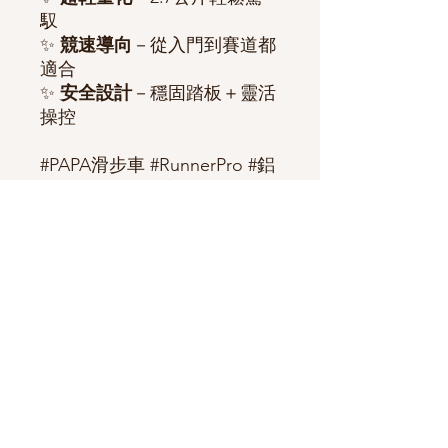
馭
✨
競速導向
－從入門到賽道都
適合
✨
安全設計
－穩固踏板＋靈活
操控
#PAPA滑步車 #RunnerPro #鋁
合金競速車 #兒童平衡車
⚠️ 因庫存顏色變動快速，建議
下單前先私訊
官方LINE
確認現
貨、顏色及款式！
✅ 下單後也請再次與官方LINE
核對訂單內容，確保資訊正確
無誤喔～ 感謝您的體諒與配
合！