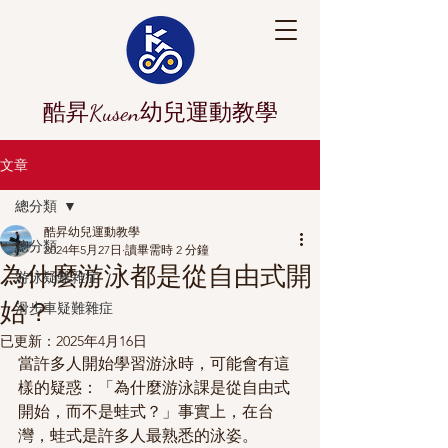
酷昇Kusen幼兒運動教學
文章
總分類
酷昇幼兒運動教學
總分類
2024年5月27日
讀畢需時 2 分鐘
為什麼游泳都是從自由式開
游泳疑難雜症
始？
滑步車疑難雜症
已更新：
2025年4月16日
當許多人開始學習游泳時，可能會有這
樣的疑惑：「為什麼游泳課是從自由式
開始，而不是蛙式？」事實上，在台
灣，蛙式是許多人最熟悉的泳姿。