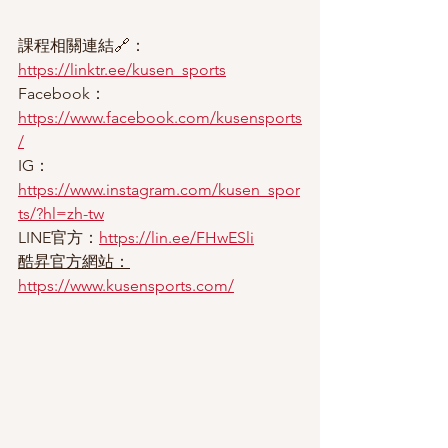
課程相關連結🔗：
https://linktr.ee/kusen_sports
Facebook：
https://www.facebook.com/kusensports
/
IG：
https://www.instagram.com/kusen_spor
ts/?hl=zh-tw
LINE官方：
https://lin.ee/FHwESli
酷昇官方網站：
https://www.kusensports.com/